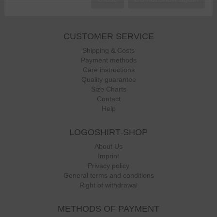
*Der Gutschein ist 4 Wochen gültig und nicht kombinierbar mit anderen
Aktions-Codes.
CUSTOMER SERVICE
Close
Do not show again
Shipping & Costs
Payment methods
Care instructions
Quality guarantee
Size Charts
Contact
Help
LOGOSHIRT-SHOP
About Us
Imprint
Privacy policy
General terms and conditions
Right of withdrawal
METHODS OF PAYMENT