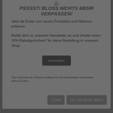
PSSSST! BLOSS NICHTS MEHR V
ERPASSEN!
Jetzt als Erster von neuen Produkten und Aktionen
erfahren.
Melde dich zu unserem Newsletter an und erhalte einen
10% Rabattgutschein* für deine Bestellung in unserem
Log in
Shop.
Anmelden
Menu
*Der Gutschein ist 4 Wochen gültig und nicht kombinierbar mit anderen
Aktions-Codes.
You are here:
Bands COLLECTION
Bands COLLECTION
Close
Do not show again