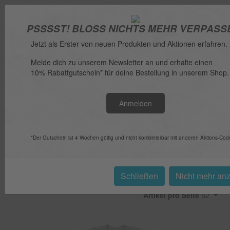
PSSSST! BLOSS NICHTS MEHR VERPASSE
Anmelden
Jetzt als Erster von neuen Produkten und Aktionen erfahren.
Melde dich zu unserem Newsletter an und erhalte einen
10% Rabattgutschein* für deine Bestellung in unserem Shop.
Menü
Anmelden
Sie sind hier:
Nach Hersteller
Minions T-Shirts
Minions T-Shirts
*Der Gutschein ist 4 Wochen gültig und nicht kombinierbar mit anderen Aktions-Cod
Schließen
Nicht mehr an
Sortierung:
Wählen
Artikel pro Seite
52