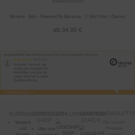
Minions - Bob - Powered By Bananas - T-Shirt Print - Damen
ab 34,95 €
Ausgewählte Top-Bewertungen für www.logoshirt-shop.de
09.08.26
▼
Schneller Versand, die
richtig gute Qualität von
Materialien und das die
Logos ebenfalls in guter
Qualität gefertig…
476 Bewertungen
09.08.26
▼
KUNDENSERVICE
LOGOSHIRT-
ZAHLUNGSARTEN
VERSAND
NEWSLETT
SHOP
DURCH
Versand
Die neusten
und
Über uns
Produkte
09.08.26
▼
Kosten
Impressum
und die