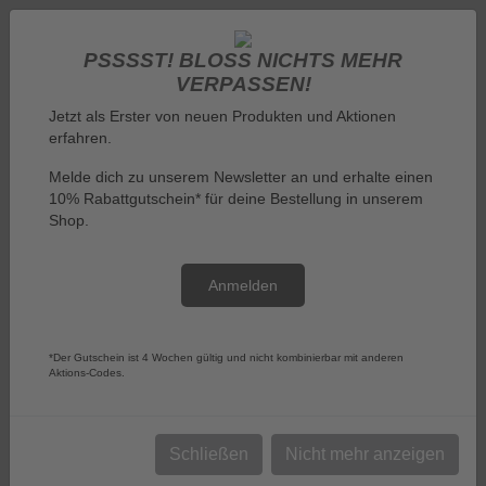
PSSSST! BLOSS NICHTS MEHR V
ERPASSEN!
Jetzt als Erster von neuen Produkten und Aktionen
erfahren.
Melde dich zu unserem Newsletter an und erhalte einen
10% Rabattgutschein* für deine Bestellung in unserem
Anmelden
Shop.
Anmelden
Menü
*Der Gutschein ist 4 Wochen gültig und nicht kombinierbar mit anderen
Aktions-Codes.
Sie sind hier:
Herpa-Sammlermodelle und Herpa Flugzeug Modelle
Herpa-Sammlermodelle und
Schließen
Nicht mehr anzeigen
Herpa Flugzeug Modelle