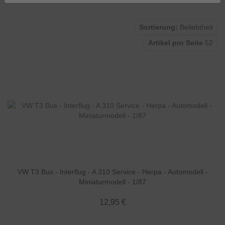
Sortierung:
Beliebtheit
Artikel pro Seite
52
VW T3 Bus - Interflug - A 310 Service - Herpa - Automodell -
Miniaturmodell - 1/87
12,95 €