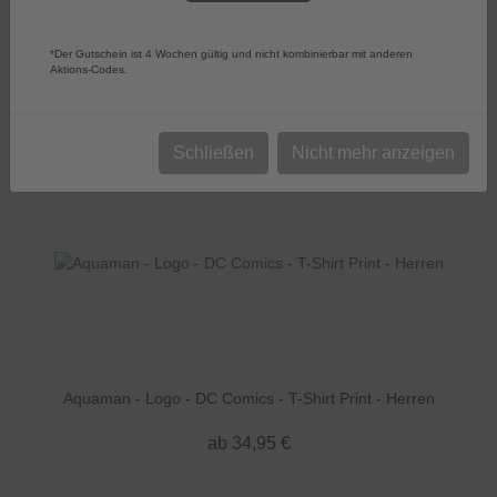
*Der Gutschein ist 4 Wochen gültig und nicht kombinierbar mit anderen
Aktions-Codes.
Sortierung:
Wählen
Artikel pro Seite
52
Schließen
Nicht mehr anzeigen
Aquaman - Logo - DC Comics - T-Shirt Print - Herren
ab 34,95 €