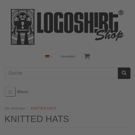
PSSSST! BLOSS NICHTS MEHR V
ERPASSEN!
Jetzt als Erster von neuen Produkten und Aktionen
erfahren.
Melde dich zu unserem Newsletter an und erhalte einen
Anmelden
10% Rabattgutschein* für deine Bestellung in unserem
Shop.
Anmelden
Menü
*Der Gutschein ist 4 Wochen gültig und nicht kombinierbar mit anderen
Aktions-Codes.
Sie sind hier:
KNITTED HATS
KNITTED HATS
Schließen
Nicht mehr anzeigen