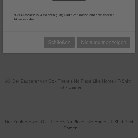
Oz
*Der Gutschein ist 4 Wochen gültig und nicht kombinierbar mit anderen
Aktions-Codes.
Sortierung:
Wählen
Schließen
Nicht mehr anzeigen
Artikel pro Seite
52
Der Zauberer von Oz - There's No Place Like Home - T-Shirt Print
- Damen