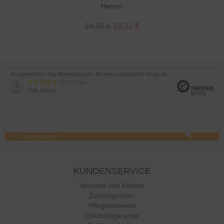
Herren
34,95 €
19,22 €
Ausgewählte Top-Bewertungen für www.logoshirt-shop.de
02.08.26
▼
Tolle Motive
472 Bewertungen
31.07.26
▼
alles prima
KUNDENSERVICE
Versand und Kosten
Zahlungsarten
24.07.26
▼
Pflegehinweise
Qualitätsgarantie