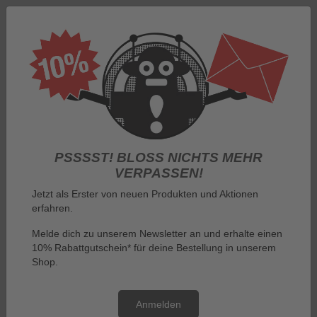
Anmelden
PSSSST! BLOSS NICHTS MEHR V
ERPASSEN!
Jetzt als Erster von neuen Produkten und Aktionen
erfahren.
Menü
Melde dich zu unserem Newsletter an und erhalte einen
10% Rabattgutschein* für deine Bestellung in unserem
Sie sind hier:
Nach Hersteller
Shop.
Der Zauberer von Oz T-Shirts für Sie und Ihn! - The Wizard of Oz
Der Zauberer von Oz T-Shirts
Anmelden
für Sie und Ihn! - The Wizard of