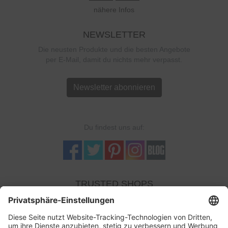
nähere Infos
NEWSLETTER
Die neusten Produkte und die besten Angebote
per E-Mail, damit du nichts mehr verpasst.
Newsletter abonnieren
Du findest uns auf:
TRUSTED SHOPS